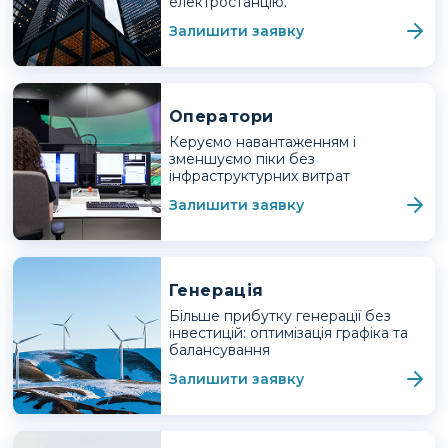
електростанцію.
Залишити заявку
Оператори
Керуємо навантаженням і
зменшуємо піки без
інфраструктурних витрат
Залишити заявку
Генерація
Більше прибутку генерації без
інвестицій: оптимізація графіка та
балансування
Залишити заявку