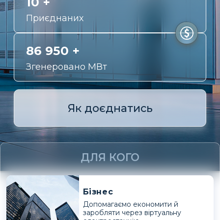
10 +
Приєднаних
86 950 +
Згенеровано МВт
Як доєднатись
ДЛЯ КОГО
Бізнес
Допомагаємо економити й
заробляти через віртуальну