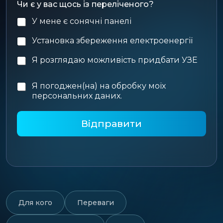
Чи є у вас щось із переліченого?
е
н
У мене є сонячні панелі
н
я
Установка збереження електроенергії
Я розглядаю можливість придбати УЗЕ
Я погоджен(на) на обробку моїх
P
персональних даних.
o
l
Відправити
i
c
y
*
Для кого
Переваги